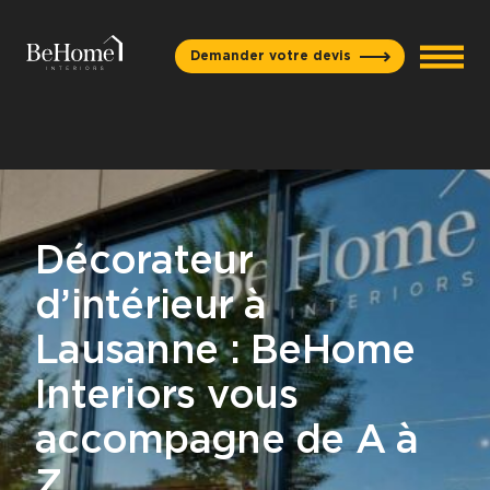
Aller au contenu
Demander votre devis
Décorateur
d’intérieur à
Lausanne : BeHome
Interiors vous
accompagne de A à
Z