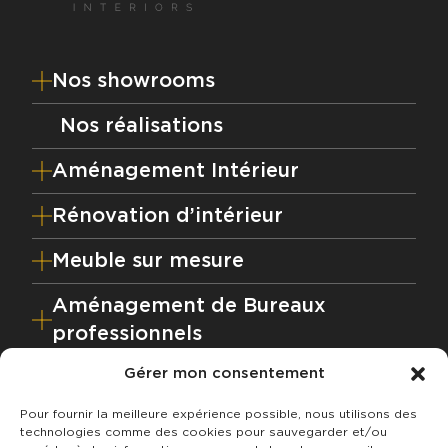
Nos showrooms
Nos réalisations
Aménagement Intérieur
Rénovation d’intérieur
Meuble sur mesure
Aménagement de Bureaux
professionnels
Gérer mon consentement
Votre projet en 4 étapes
Pour fournir la meilleure expérience possible, nous utilisons des
technologies comme des cookies pour sauvegarder et/ou
NOS VALEURS