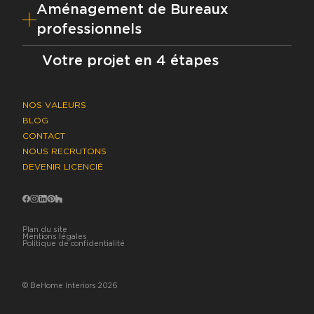
Aménagement de Bureaux
professionnels
Votre projet en 4 étapes
NOS VALEURS
BLOG
CONTACT
NOUS RECRUTONS
DEVENIR LICENCIÉ
Facebook
Instagram
LinkedIn
Pinterest
Houzz
Plan du site
Mentions légales
Politique de confidentialité
© BeHome Interiors 2026