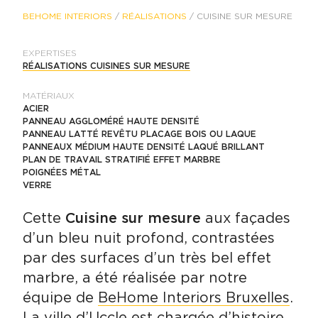
BEHOME INTERIORS
/
RÉALISATIONS
/
CUISINE SUR MESURE
MARBRE ET BLEU NUIT À UCCLE PRÈS DE BRUXELLES
EXPERTISES
RÉALISATIONS CUISINES SUR MESURE
MATÉRIAUX
ACIER
PANNEAU AGGLOMÉRÉ HAUTE DENSITÉ
PANNEAU LATTÉ REVÊTU PLACAGE BOIS OU LAQUE
PANNEAUX MÉDIUM HAUTE DENSITÉ LAQUÉ BRILLANT
PLAN DE TRAVAIL STRATIFIÉ EFFET MARBRE
POIGNÉES MÉTAL
VERRE
Cette
Cuisine sur mesure
aux façades
d’un bleu nuit profond, contrastées
par des surfaces d’un très bel effet
marbre, a été réalisée par notre
équipe de
BeHome Interiors Bruxelles
.