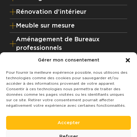
Rénovation d’intérieur
Meuble sur mesure
Aménagement de Bureaux
professionnels
Gérer mon consentement
Votre projet en 4 étapes
Pour fournir la meilleure expérience possible, nous utilisons des
technologies comme des cookies pour sauvegarder et/ou
NOS VALEURS
accéder à des informations provenant de votre appareil.
BLOG
Consentir à ces technologies nous permettra de traiter des
données comme les pages visitées ou les identifiants uniques
CONTACT
sur ce site. Retirer votre consentement pourrait affecter
NOUS RECRUTONS
négativement votre expérience avec certaines fonctionnalités.
DEVENIR LICENCIÉ
Facebook
Instagram
LinkedIn
Pinterest
Houzz
Accepter
Plan du site
Refuser