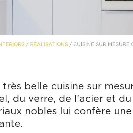
NTERIORS
/
RÉALISATIONS
/
CUISINE SUR MESURE C
 très belle cuisine sur mesu
el, du verre, de l’acier et du
iaux nobles lui confère un
ante.