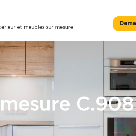
Deman
ntérieur et meubles sur mesure
r mesure C.908