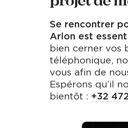
projet de m
Se rencontrer p
Arlon est essent
bien cerner vos 
téléphonique, n
vous afin de nou
Espérons qu’il n
bientôt :
+32 472