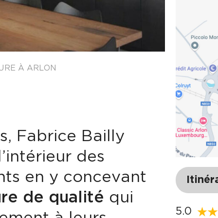
URE À ARLON
s, Fabrice Bailly
’intérieur des
nts en y concevant
Itinér
re de qualité
qui
5.0