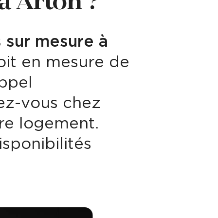
à Arlon ?
 sur mesure à
oit en mesure de
ppel
ez-vous chez
tre logement.
sponibilités