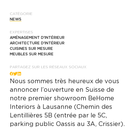
CATÉGORIE
NEWS
EXPERTISES
AMÉNAGEMENT D'INTÉRIEUR
ARCHITECTURE D'INTÉRIEUR
CUISINES SUR MESURE
MEUBLES SUR MESURE
PARTAGEZ SUR LES RÉSEAUX SOCIAUX
Facebook
Twitter
LinkedIn
Nous sommes très heureux de vous
annoncer l’ouverture en Suisse de
notre premier showroom BeHome
Interiors à Lausanne (Chemin des
Lentillières 5B (entrée par le 5C,
parking public Oassis au 3A, Crissier).